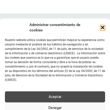
Administrar consentimiento de
cookies
Nuestro website utiliza cookies que permitirán mejorar tu experiencia como
Instituto de Estudios Zamoranos "Florián de Ocampo", IEZFO
usuario mediante el análisis de tus hábitos de navegación y en
cumplimiento de la Ley 34/2002, de 11 de julio, de servicios de la sociedad
Diputación de Zamora - Colegio Universitario de Zamora
de la información y de comercio electrónico (LSSICE). La información sobre
Lunes a viernes: 9:30 h - 13:30 h. Lunes y miércoles: 16:30 h -
las cookies que usamos es lo que va a garantizar que el usuario pueda
19:30 h
tomar su decisión de forma consciente y libre a la hora de prestar su
consentimiento o, por el contrario, que no acepte la instalación de cookies
Sede
en C/ Doctor Carracido,
Biblioteca
en Colegio Universitario
en su dispositivo en los términos del artículo 22 de la Ley 34/2002, de 11 de
julio, de Servicios de la Sociedad de la Información y Comercio Electrónico
C/ Doctor Carracido, s/n. 49006 Zamora, España
(LSSICE).
moc.opmacoednairolfzei@zei
www.iezfloriandeocampo.com
Aceptar
669 39 34 30
Denegar