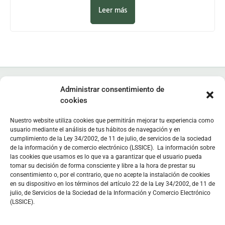
Leer más
Administrar consentimiento de
cookies
Nuestro website utiliza cookies que permitirán mejorar tu experiencia como
Instituto de Estudios Zamoranos "Florián de Ocampo", IEZFO
usuario mediante el análisis de tus hábitos de navegación y en
cumplimiento de la Ley 34/2002, de 11 de julio, de servicios de la sociedad
Diputación de Zamora - Colegio Universitario de Zamora
de la información y de comercio electrónico (LSSICE). La información sobre
Lunes a viernes: 9:30 h - 13:30 h. Lunes y miércoles: 16:30 h -
las cookies que usamos es lo que va a garantizar que el usuario pueda
19:30 h
tomar su decisión de forma consciente y libre a la hora de prestar su
consentimiento o, por el contrario, que no acepte la instalación de cookies
Sede
en C/ Doctor Carracido,
Biblioteca
en Colegio Universitario
en su dispositivo en los términos del artículo 22 de la Ley 34/2002, de 11 de
julio, de Servicios de la Sociedad de la Información y Comercio Electrónico
C/ Doctor Carracido, s/n. 49006 Zamora, España
(LSSICE).
moc.opmacoednairolfzei@zei