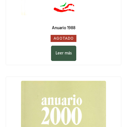
Anuario 1988
0,00
€
AGOTADO
Leer más