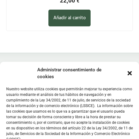
22,00
€
Añadir al carrito
Administrar consentimiento de
cookies
Nuestro website utiliza cookies que permitirán mejorar tu experiencia como
Instituto de Estudios Zamoranos "Florián de Ocampo", IEZFO
usuario mediante el análisis de tus hábitos de navegación y en
Diputación de Zamora - Colegio Universitario de Zamora
cumplimiento de la Ley 34/2002, de 11 de julio, de servicios de la sociedad
Lunes a viernes: 9:30 h - 13:30 h. Lunes y miércoles: 16:30 h -
de la información y de comercio electrónico (LSSICE). La información sobre
las cookies que usamos es lo que va a garantizar que el usuario pueda
19:30 h
tomar su decisión de forma consciente y libre a la hora de prestar su
Sede
en C/ Doctor Carracido,
Biblioteca
en Colegio Universitario
consentimiento o, por el contrario, que no acepte la instalación de cookies
en su dispositivo en los términos del artículo 22 de la Ley 34/2002, de 11 de
julio, de Servicios de la Sociedad de la Información y Comercio Electrónico
C/ Doctor Carracido, s/n. 49006 Zamora, España