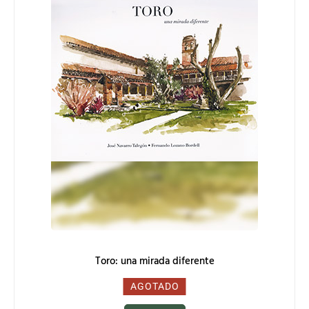
Toro: una mirada diferente
0,00
€
AGOTADO