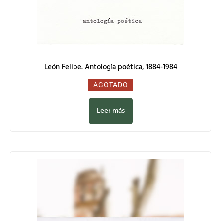
León Felipe. Antología poética, 1884-1984
0,00
€
AGOTADO
Leer más