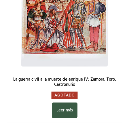
La guerra civil a la muerte de enrique IV: Zamora, Toro,
Castronuño
0,00
€
AGOTADO
Leer más