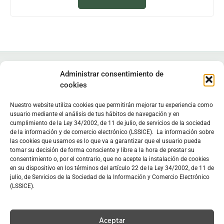
Administrar consentimiento de
cookies
Nuestro website utiliza cookies que permitirán mejorar tu experiencia como
Instituto de Estudios Zamoranos "Florián de Ocampo", IEZFO
usuario mediante el análisis de tus hábitos de navegación y en
cumplimiento de la Ley 34/2002, de 11 de julio, de servicios de la sociedad
Diputación de Zamora - Colegio Universitario de Zamora
de la información y de comercio electrónico (LSSICE). La información sobre
Lunes a viernes: 9:30 h - 13:30 h. Lunes y miércoles: 16:30 h -
las cookies que usamos es lo que va a garantizar que el usuario pueda
19:30 h
tomar su decisión de forma consciente y libre a la hora de prestar su
consentimiento o, por el contrario, que no acepte la instalación de cookies
Sede
en C/ Doctor Carracido,
Biblioteca
en Colegio Universitario
en su dispositivo en los términos del artículo 22 de la Ley 34/2002, de 11 de
julio, de Servicios de la Sociedad de la Información y Comercio Electrónico
C/ Doctor Carracido, s/n. 49006 Zamora, España
(LSSICE).
moc.opmacoednairolfzei@zei
www.iezfloriandeocampo.com
Aceptar