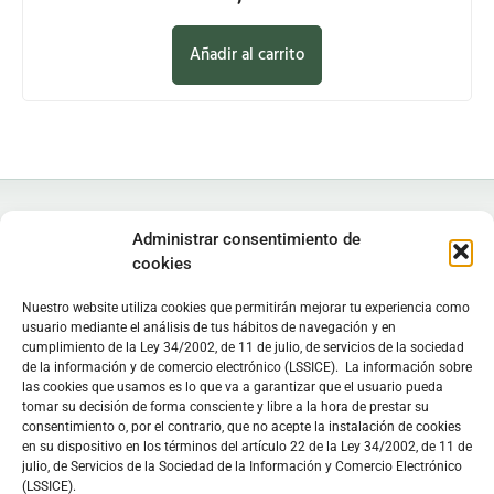
Añadir al carrito
Administrar consentimiento de
cookies
Nuestro website utiliza cookies que permitirán mejorar tu experiencia como
Instituto de Estudios Zamoranos "Florián de Ocampo", IEZFO
usuario mediante el análisis de tus hábitos de navegación y en
Diputación de Zamora - Colegio Universitario de Zamora
cumplimiento de la Ley 34/2002, de 11 de julio, de servicios de la sociedad
Lunes a viernes: 9:30 h - 13:30 h. Lunes y miércoles: 16:30 h -
de la información y de comercio electrónico (LSSICE). La información sobre
las cookies que usamos es lo que va a garantizar que el usuario pueda
19:30 h
tomar su decisión de forma consciente y libre a la hora de prestar su
Sede
en C/ Doctor Carracido,
Biblioteca
en Colegio Universitario
consentimiento o, por el contrario, que no acepte la instalación de cookies
en su dispositivo en los términos del artículo 22 de la Ley 34/2002, de 11 de
julio, de Servicios de la Sociedad de la Información y Comercio Electrónico
C/ Doctor Carracido, s/n. 49006 Zamora, España
(LSSICE).