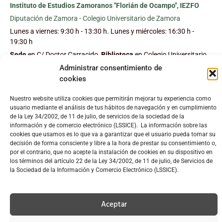
Instituto de Estudios Zamoranos "Florián de Ocampo", IEZFO
Diputación de Zamora - Colegio Universitario de Zamora
Lunes a viernes: 9:30 h - 13:30 h. Lunes y miércoles: 16:30 h -
19:30 h
Sede
en C/ Doctor Carracido,
Biblioteca
en Colegio Universitario
Administrar consentimiento de
cookies
C/ Doctor Carracido, s/n. 49006 Zamora, España
moc.opmacoednairolfzei@zei
Nuestro website utiliza cookies que permitirán mejorar tu experiencia como
www.iezfloriandeocampo.com
usuario mediante el análisis de tus hábitos de navegación y en cumplimiento
de la Ley 34/2002, de 11 de julio, de servicios de la sociedad de la
669 39 34 30
información y de comercio electrónico (LSSICE). La información sobre las
cookies que usamos es lo que va a garantizar que el usuario pueda tomar su
decisión de forma consciente y libre a la hora de prestar su consentimiento o,
Política de cookies
|
Aviso legal
|
Política de privacidad
|
Condiciones
por el contrario, que no acepte la instalación de cookies en su dispositivo en
generales de la venta
|
Condiciones y tarifas de envío
los términos del artículo 22 de la Ley 34/2002, de 11 de julio, de Servicios de
la Sociedad de la Información y Comercio Electrónico (LSSICE).
Consultoría en Desarrollo Web
Aceptar