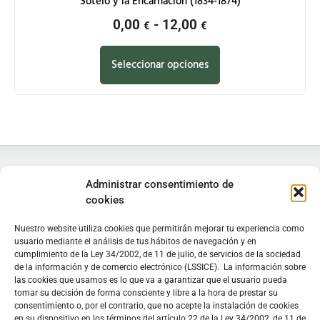
Sotelo y la Encarnación (1834-1874)
0,00
-
12,00
€
€
Seleccionar opciones
Administrar consentimiento de
cookies
Nuestro website utiliza cookies que permitirán mejorar tu experiencia como
Instituto de Estudios Zamoranos "Florián de Ocampo", IEZFO
usuario mediante el análisis de tus hábitos de navegación y en
Diputación de Zamora - Colegio Universitario de Zamora
cumplimiento de la Ley 34/2002, de 11 de julio, de servicios de la sociedad
Lunes a viernes: 9:30 h - 13:30 h. Lunes y miércoles: 16:30 h -
de la información y de comercio electrónico (LSSICE). La información sobre
las cookies que usamos es lo que va a garantizar que el usuario pueda
19:30 h
tomar su decisión de forma consciente y libre a la hora de prestar su
Sede
en C/ Doctor Carracido,
Biblioteca
en Colegio Universitario
consentimiento o, por el contrario, que no acepte la instalación de cookies
en su dispositivo en los términos del artículo 22 de la Ley 34/2002, de 11 de