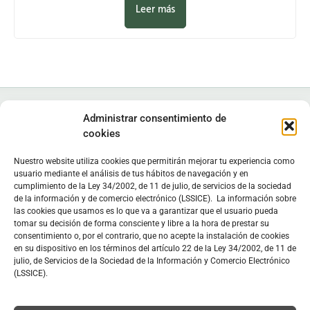
Leer más
Administrar consentimiento de
cookies
Nuestro website utiliza cookies que permitirán mejorar tu experiencia como
Instituto de Estudios Zamoranos "Florián de Ocampo", IEZFO
usuario mediante el análisis de tus hábitos de navegación y en
cumplimiento de la Ley 34/2002, de 11 de julio, de servicios de la sociedad
Diputación de Zamora - Colegio Universitario de Zamora
de la información y de comercio electrónico (LSSICE). La información sobre
Lunes a viernes: 9:30 h - 13:30 h. Lunes y miércoles: 16:30 h -
las cookies que usamos es lo que va a garantizar que el usuario pueda
19:30 h
tomar su decisión de forma consciente y libre a la hora de prestar su
consentimiento o, por el contrario, que no acepte la instalación de cookies
Sede
en C/ Doctor Carracido,
Biblioteca
en Colegio Universitario
en su dispositivo en los términos del artículo 22 de la Ley 34/2002, de 11 de
julio, de Servicios de la Sociedad de la Información y Comercio Electrónico
C/ Doctor Carracido, s/n. 49006 Zamora, España
(LSSICE).
moc.opmacoednairolfzei@zei
www.iezfloriandeocampo.com