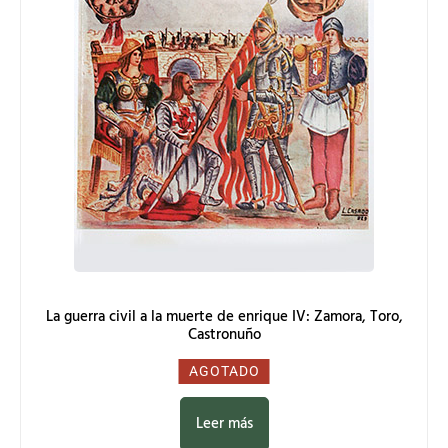
La guerra civil a la muerte de enrique IV: Zamora, Toro,
Castronuño
0,00
€
AGOTADO
Leer más