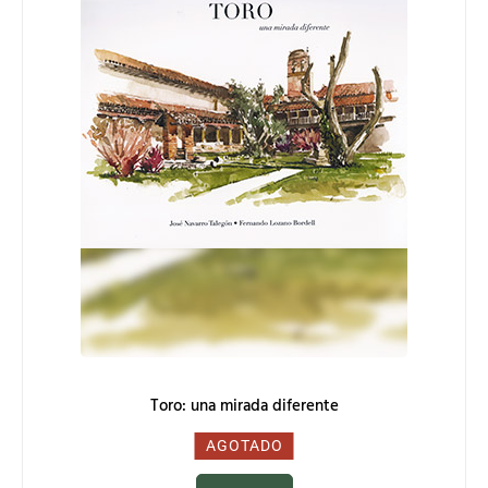
Toro: una mirada diferente
0,00
€
AGOTADO