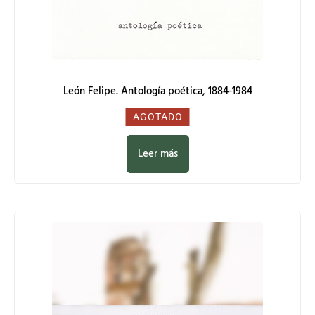
León Felipe. Antología poética, 1884-1984
0,00
€
AGOTADO
Leer más