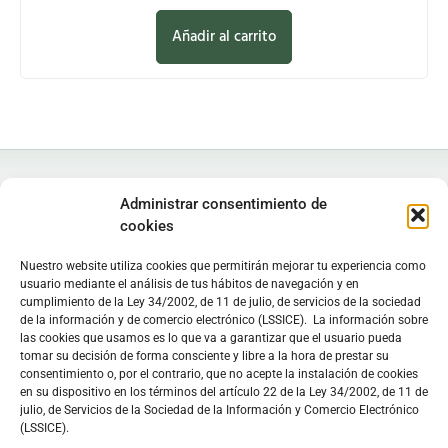
Añadir al carrito
Administrar consentimiento de
cookies
Nuestro website utiliza cookies que permitirán mejorar tu experiencia como
Instituto de Estudios Zamoranos "Florián de Ocampo", IEZFO
usuario mediante el análisis de tus hábitos de navegación y en
Diputación de Zamora - Colegio Universitario de Zamora
cumplimiento de la Ley 34/2002, de 11 de julio, de servicios de la sociedad
Lunes a viernes: 9:30 h - 13:30 h. Lunes y miércoles: 16:30 h -
de la información y de comercio electrónico (LSSICE). La información sobre
las cookies que usamos es lo que va a garantizar que el usuario pueda
19:30 h
tomar su decisión de forma consciente y libre a la hora de prestar su
Sede
en C/ Doctor Carracido,
Biblioteca
en Colegio Universitario
consentimiento o, por el contrario, que no acepte la instalación de cookies
en su dispositivo en los términos del artículo 22 de la Ley 34/2002, de 11 de
julio, de Servicios de la Sociedad de la Información y Comercio Electrónico
C/ Doctor Carracido, s/n. 49006 Zamora, España
(LSSICE).
moc.opmacoednairolfzei@zei