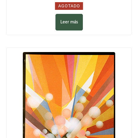
0,00
€
AGOTADO
Leer más