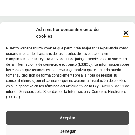
Administrar consentimiento de
cookies
Nuestro website utiliza cookies que permitirán mejorar tu experiencia como
Instituto de Estudios Zamoranos "Florián de Ocampo", IEZFO
usuario mediante el análisis de tus hábitos de navegación y en
cumplimiento de la Ley 34/2002, de 11 de julio, de servicios de la sociedad
Diputación de Zamora - Colegio Universitario de Zamora
de la información y de comercio electrónico (LSSICE). La información sobre
Lunes a viernes: 9:30 h - 13:30 h. Lunes y miércoles: 16:30 h -
las cookies que usamos es lo que va a garantizar que el usuario pueda
19:30 h
tomar su decisión de forma consciente y libre a la hora de prestar su
consentimiento o, por el contrario, que no acepte la instalación de cookies
Sede
en C/ Doctor Carracido,
Biblioteca
en Colegio Universitario
en su dispositivo en los términos del artículo 22 de la Ley 34/2002, de 11 de
julio, de Servicios de la Sociedad de la Información y Comercio Electrónico
C/ Doctor Carracido, s/n. 49006 Zamora, España
(LSSICE).
moc.opmacoednairolfzei@zei
www.iezfloriandeocampo.com
Aceptar
669 39 34 30
Denegar