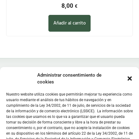
8,00
€
Añadir al carrito
Administrar consentimiento de
cookies
Nuestro website utiliza cookies que permitirán mejorar tu experiencia como
Instituto de Estudios Zamoranos "Florián de Ocampo", IEZFO
usuario mediante el análisis de tus hábitos de navegación y en
Diputación de Zamora - Colegio Universitario de Zamora
cumplimiento de la Ley 34/2002, de 11 de julio, de servicios de la sociedad
Lunes a viernes: 9:30 h - 13:30 h. Lunes y miércoles: 16:30 h -
de la información y de comercio electrónico (LSSICE). La información sobre
las cookies que usamos es lo que va a garantizar que el usuario pueda
19:30 h
tomar su decisión de forma consciente y libre a la hora de prestar su
Sede
en C/ Doctor Carracido,
Biblioteca
en Colegio Universitario
consentimiento o, por el contrario, que no acepte la instalación de cookies
en su dispositivo en los términos del artículo 22 de la Ley 34/2002, de 11 de