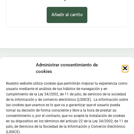
Añadir al carrito
Administrar consentimiento de
cookies
Nuestro website utiliza cookies que permitirán mejorar tu experiencia como
Instituto de Estudios Zamoranos "Florián de Ocampo", IEZFO
usuario mediante el análisis de tus hábitos de navegación y en
Diputación de Zamora - Colegio Universitario de Zamora
cumplimiento de la Ley 34/2002, de 11 de julio, de servicios de la sociedad
Lunes a viernes: 9:30 h - 13:30 h. Lunes y miércoles: 16:30 h -
de la información y de comercio electrónico (LSSICE). La información sobre
las cookies que usamos es lo que va a garantizar que el usuario pueda
19:30 h
tomar su decisión de forma consciente y libre a la hora de prestar su
Sede
en C/ Doctor Carracido,
Biblioteca
en Colegio Universitario
consentimiento o, por el contrario, que no acepte la instalación de cookies
en su dispositivo en los términos del artículo 22 de la Ley 34/2002, de 11 de
julio, de Servicios de la Sociedad de la Información y Comercio Electrónico
C/ Doctor Carracido, s/n. 49006 Zamora, España
(LSSICE).