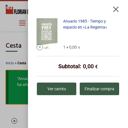
1
Anuario 1985 - Tiempo y
espacio en «La Regenta»
Cesta
1 ×
0,00
€
Inicio
»
Cesta
Subtotal:
0,00
€
“Anuario 1985 – Tiempo y espacio en «La Regenta»” se
ha añadido a tu carrito.
Ver carrito
Ver carrito
Finalizar compra
×