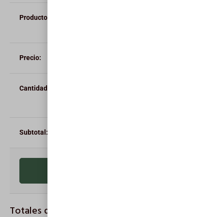
Anuario 1985 - Tiempo y espacio en «La
Regenta»
0,00
€
-
+
0,00
€
Actualizar carrito
Totales del carrito