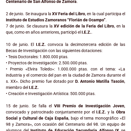
Centenario de San Alfonso de Zamora
.
2 de junio. Se inaugura la
XV Feria del Libro
, en la cual participa el
Instituto de Estudios Zamoranos “Florián de Ocampo”
.
7 de junio. Se clausura la
XV edición de la Feria del Libro
, en la
que, como en años anteriores, participó el
I.E.Z.
.
10 de junio. El
I.E.Z.
convoca la decimotercera edición de las
Becas de Investigación con las siguientes dotaciones:
• Tesis Doctorales: 1.800.000 ptas.
• Proyectos de Investigación: 2.500.000 ptas.
• Premio «Elvira Toledo»: 1.000.000 ptas. con el tema: «La
industria y el comercio del pan en la ciudad de Zamora durante el
s. XX». Dicho premio fue dotado por
D. Antonio Matilla Tascón
,
miembro del
I.E.Z.
• Creación e Investigación Artística: 500.000 ptas.
15 de junio. Se falla el
VIII Premio de Investigación Joven
,
convocado y patrocinado conjuntamente por el
I.E.Z.
y la
Obra
Social y Cultural de Caja España
, bajo el tema monográfico «El
98 y Zamora», con ocasión del Centenario del 98. Un equipo de
alumnos del
Instituto de Educación Secundaria Alfonso IX
se