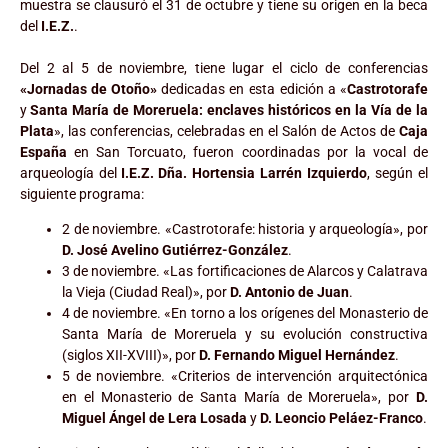
muestra se clausuró el 31 de octubre y tiene su origen en la beca
del
I.E.Z.
.
Del 2 al 5 de noviembre, tiene lugar el ciclo de conferencias
«Jornadas de Otoño»
dedicadas en esta edición a «
Castrotorafe
y
Santa María de Moreruela: enclaves históricos en la Vía de la
Plata
», las conferencias, celebradas en el Salón de Actos de
Caja
España
en San Torcuato, fueron coordinadas por la vocal de
arqueología del
I.E.Z.
Dña. Hortensia Larrén Izquierdo
, según el
siguiente programa:
2 de noviembre. «Castrotorafe: historia y arqueología», por
D. José Avelino Gutiérrez-González
.
3 de noviembre. «Las fortificaciones de Alarcos y Calatrava
la Vieja (Ciudad Real)», por
D. Antonio de Juan
.
4 de noviembre. «En torno a los orígenes del Monasterio de
Santa María de Moreruela y su evolución constructiva
(siglos XII-XVIII)», por
D. Fernando Miguel Hernández
.
5 de noviembre. «Criterios de intervención arquitectónica
en el Monasterio de Santa María de Moreruela», por
D.
Miguel Ángel de Lera Losada
y
D. Leoncio Peláez-Franco
.