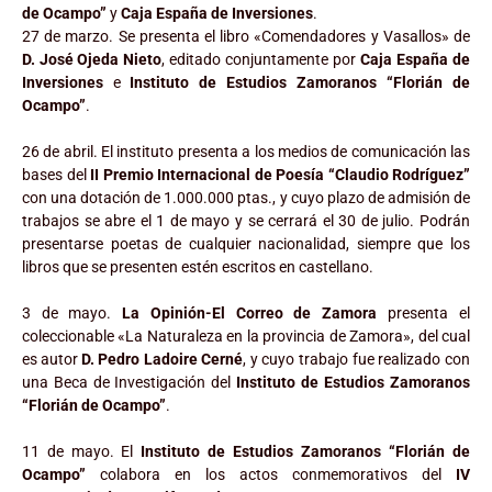
de Ocampo”
y
Caja España de Inversiones
.
27 de marzo. Se presenta el libro «Comendadores y Vasallos» de
D. José Ojeda Nieto
, editado conjuntamente por
Caja España de
Inversiones
e
Instituto de Estudios Zamoranos “Florián de
Ocampo”
.
26 de abril. El instituto presenta a los medios de comunicación las
bases del
II Premio Internacional de Poesía “Claudio Rodríguez”
con una dotación de 1.000.000 ptas., y cuyo plazo de admisión de
trabajos se abre el 1 de mayo y se cerrará el 30 de julio. Podrán
presentarse poetas de cualquier nacionalidad, siempre que los
libros que se presenten estén escritos en castellano.
3 de mayo.
La Opinión-El Correo de Zamora
presenta el
coleccionable «La Naturaleza en la provincia de Zamora», del cual
es autor
D. Pedro Ladoire Cerné
, y cuyo trabajo fue realizado con
una Beca de Investigación del
Instituto de Estudios Zamoranos
“Florián de Ocampo”
.
11 de mayo. El
Instituto de Estudios Zamoranos “Florián de
Ocampo”
colabora en los actos conmemorativos del
IV