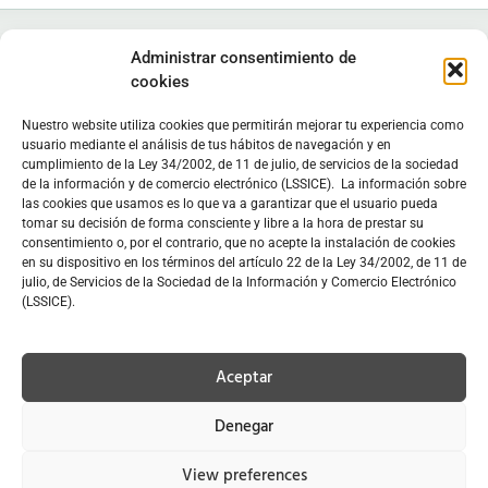
Administrar consentimiento de
cookies
Nuestro website utiliza cookies que permitirán mejorar tu experiencia como
Instituto de Estudios Zamoranos "Florián de Ocampo", IEZFO
usuario mediante el análisis de tus hábitos de navegación y en
cumplimiento de la Ley 34/2002, de 11 de julio, de servicios de la sociedad
Diputación de Zamora - Colegio Universitario de Zamora
de la información y de comercio electrónico (LSSICE). La información sobre
Lunes a viernes: 9:30 h - 13:30 h. Lunes y miércoles: 16:30 h -
las cookies que usamos es lo que va a garantizar que el usuario pueda
19:30 h
tomar su decisión de forma consciente y libre a la hora de prestar su
consentimiento o, por el contrario, que no acepte la instalación de cookies
Sede
en C/ Doctor Carracido,
Biblioteca
en Colegio Universitario
en su dispositivo en los términos del artículo 22 de la Ley 34/2002, de 11 de
julio, de Servicios de la Sociedad de la Información y Comercio Electrónico
C/ Doctor Carracido, s/n. 49006 Zamora, España
(LSSICE).
moc.opmacoednairolfzei@zei
www.iezfloriandeocampo.com
Aceptar
669 39 34 30
Denegar
Política de cookies
|
Aviso legal
|
Política de privacidad
|
Condiciones
generales de la venta
|
Condiciones y tarifas de envío
View preferences