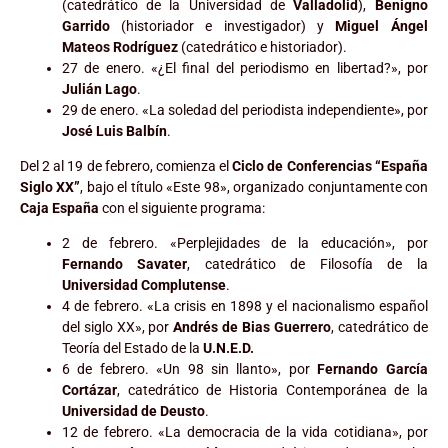
(catedrático de la Universidad de
Valladolid
),
Benigno
Garrido
(historiador e investigador) y
Miguel Ángel
Mateos Rodríguez
(catedrático e historiador).
27 de enero. «¿El final del periodismo en libertad?», por
Julián Lago
.
29 de enero. «La soledad del periodista independiente», por
José Luis Balbín
.
Del 2 al 19 de febrero, comienza el
Ciclo de Conferencias “España
Siglo XX”
, bajo el título «Este 98», organizado conjuntamente con
Caja España
con el siguiente programa:
2 de febrero. «Perplejidades de la educación», por
Fernando Savater
, catedrático de Filosofía de la
Universidad Complutense
.
4 de febrero. «La crisis en 1898 y el nacionalismo español
del siglo XX», por
Andrés de Bias Guerrero
, catedrático de
Teoría del Estado de la
U.N.E.D.
6 de febrero. «Un 98 sin llanto», por
Fernando García
Cortázar
, catedrático de Historia Contemporánea de la
Universidad de Deusto
.
12 de febrero. «La democracia de la vida cotidiana», por