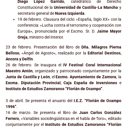
Diego López Garrido
, catedrático de Derecho
Constitucional de la
Universidad de Castilla-La Mancha
y
secretario general de
Nueva Izquierda
.
19 de febrero. Clausura del ciclo: «España, Siglo XX» con la
conferencia: «Lucha contra el terrorismo y cooperación con
Europa», pronunciada por el Excmo. Sr. D.
Jaime Mayor
Oreja
, ministro del Interior.
23 de febrero. Presentación del libro de
Dña. Milagros Pierna
Belloso
, «Ángel de Agosto», realizado por la
Editorial Destinos,
Ancora y Delfín
.
26 de febrero. Se inaugura el
IV Festival Coral Internacional
Maestro Antón
, organizado y patrocinado conjuntamente por la
Junta de Castilla y León
, el
Excmo. Ayuntamiento de Zamora
, la
Excma. Diputación Provincial
,
Caja España de Inversiones
e
Instituto de Estudios Zamoranos “Florián de Ocampo”
.
3 de abril. Se presenta el anuario del
I.E.Z. “Florián de Ocampo
1996”
.
16 de marzo. Se presenta el libro de
Juan Carlos González
Ferrero
, «Variables sociolingüísticas en el habla de Toro», editado
conjuntamente por el
Instituto de Estudios Zamoranos “Florián