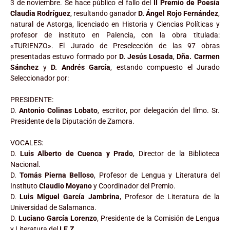
3 de noviembre. Se hace público el fallo del
II Premio de Poesía
Claudia Rodríguez
, resultando ganador
D. Ángel Rojo Fernández
,
natural de Astorga, licenciado en Historia y Ciencias Políticas y
profesor de instituto en Palencia, con la obra titulada:
«TURIENZO». El Jurado de Preselección de las 97 obras
presentadas estuvo formado por
D. Jesús Losada
,
Dña. Carmen
Sánchez
y
D. Andrés García
, estando compuesto el Jurado
Seleccionador por:
PRESIDENTE:
D.
Antonio Colinas Lobato
, escritor, por delegación del Ilmo. Sr.
Presidente de la Diputación de Zamora.
VOCALES:
D.
Luis Alberto de Cuenca y Prado
, Director de la Biblioteca
Nacional.
D.
Tomás Pierna Belloso
, Profesor de Lengua y Literatura del
Instituto
Claudio Moyano
y Coordinador del Premio.
D.
Luis Miguel García Jambrina
, Profesor de Literatura de la
Universidad de Salamanca.
D.
Luciano García Lorenzo
, Presidente de la Comisión de Lengua
y Literatura del
I.E.Z.